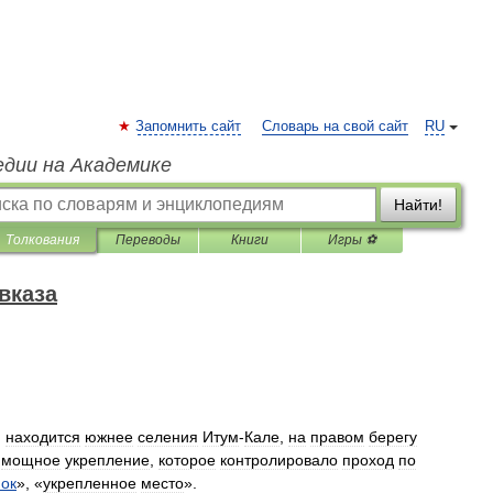
Запомнить сайт
Словарь на свой сайт
RU
едии на Академике
Найти!
Толкования
Переводы
Книги
Игры ⚽
вказа
;
находится
южнее
селения
Итум
-
Кале
,
на
правом
берегу
мощное
укрепление
,
которое
контролировало
проход
по
ок
», «
укрепленное
место
».