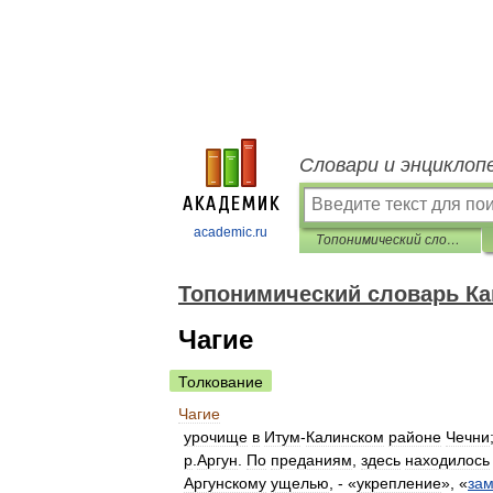
Словари и энциклоп
academic.ru
Топонимический словарь Кавказа
Топонимический словарь Ка
Чагие
Толкование
Чагие
урочище
в
Итум
-
Калинском
районе
Чечни
р
.
Аргун
.
По
преданиям
,
здесь
находилось
Аргунскому
ущелью
, - «
укрепление
», «
зам