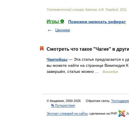
Топонимический
словарь
Кавказа
.
А
.
В
.
Твердый
.
2011
.
Игры ⚽
Поможем написать реферат
Цюники
Смотреть что такое "Чагие" в друг
Чантийцы
— Эта статья предлагается к 
вы можете найти на странице Википедия:К
завершён, статью можно …
Википедия
© Академик, 2000-2026
Обратная связь:
Техподдерж
👣 Путешествия
Экспорт словарей на сайты
, сделанные на PHP,
Jo